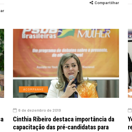
Compartilhar
har
ACOMPANHE
6 de dezembro de 2019
sa
Cinthia Ribeiro destaca importância da
Y
capacitação das pré-candidatas para
r