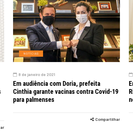
NOTÍCIAS
8 de janeiro de 2021
Em audiência com Doria, prefeita
E
s
Cinthia garante vacinas contra Covid-19
R
para palmenses
n
Compartilhar
har