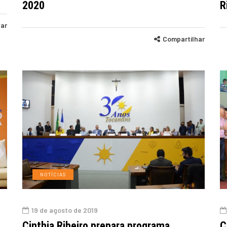
2020
R
har
Compartilhar
NOTÍCIAS
19 de agosto de 2019
Cinthia Ribeiro prepara programa
C