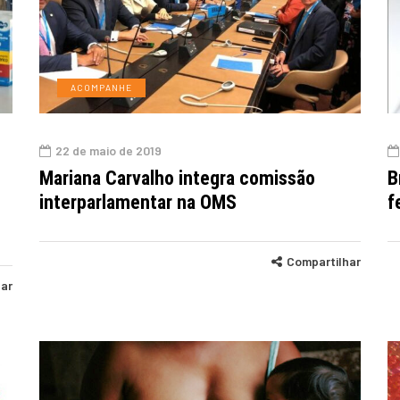
ACOMPANHE
22 de maio de 2019
Mariana Carvalho integra comissão
B
interparlamentar na OMS
f
Compartilhar
har