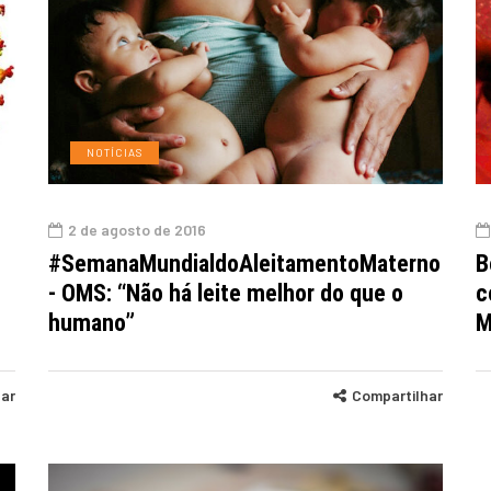
NOTÍCIAS
2 de agosto de 2016
#SemanaMundialdoAleitamentoMaterno
B
- OMS: “Não há leite melhor do que o
c
humano”
M
har
Compartilhar