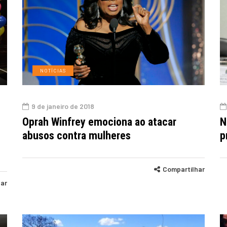
NOTÍCIAS
9 de janeiro de 2018
Oprah Winfrey emociona ao atacar
N
abusos contra mulheres
p
Compartilhar
har