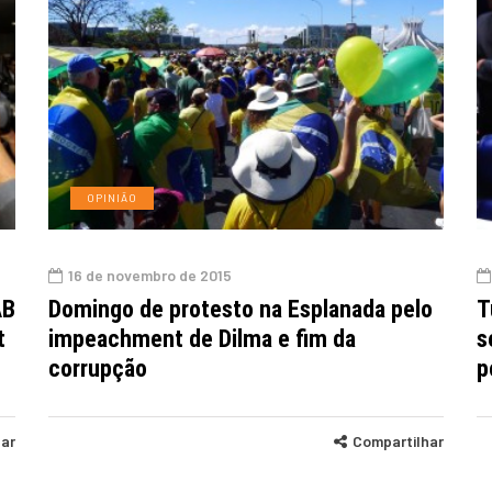
OPINIÃO
16 de novembro de 2015
AB
Domingo de protesto na Esplanada pelo
T
t
impeachment de Dilma e fim da
s
corrupção
p
har
Compartilhar