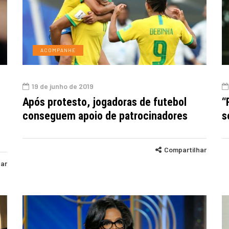
ACOMPANHE
19 de junho de 2019
s
Após protesto, jogadoras de futebol
“
conseguem apoio de patrocinadores
s
Compartilhar
har