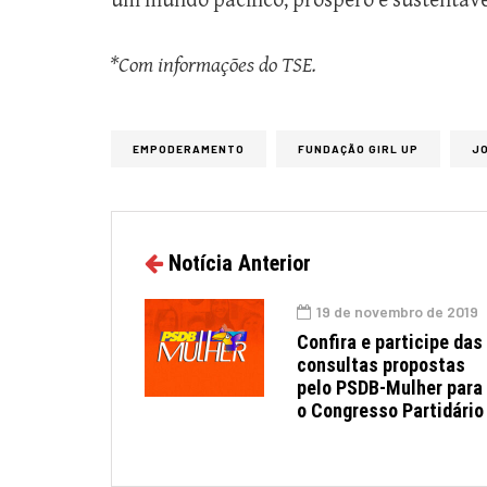
um mundo pacífico, próspero e sustentáve
*Com informações do TSE.
EMPODERAMENTO
FUNDAÇÃO GIRL UP
J
Notícia Anterior
19 de novembro de 2019
Confira e participe das
consultas propostas
pelo PSDB-Mulher para
o Congresso Partidário