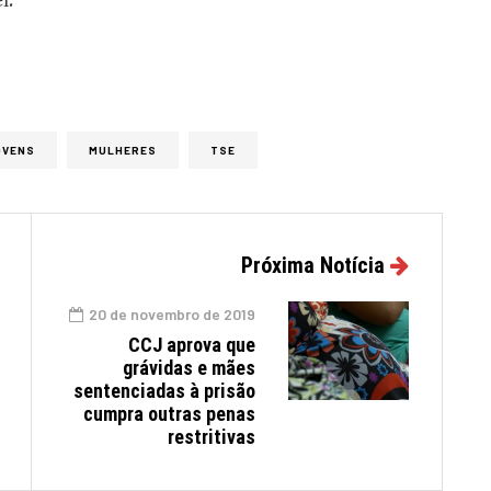
l.
OVENS
MULHERES
TSE
Próxima Notícia
20 de novembro de 2019
CCJ aprova que
grávidas e mães
sentenciadas à prisão
cumpra outras penas
restritivas