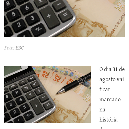
Foto: EBC
O dia 31 de
agosto vai
ficar
marcado
na
história