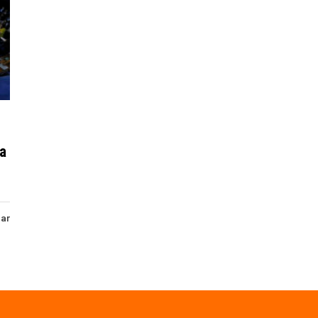
a
har