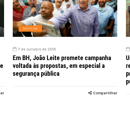
NOTÍCIAS
7 de outubro de 2016
Em BH, João Leite promete campanha
U
de
voltada às propostas, em especial a
r
segurança pública
p
p
har
Compartilhar