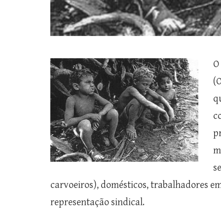
O
(
q
c
p
m
s
carvoeiros), domésticos, trabalhadores em
representação sindical.