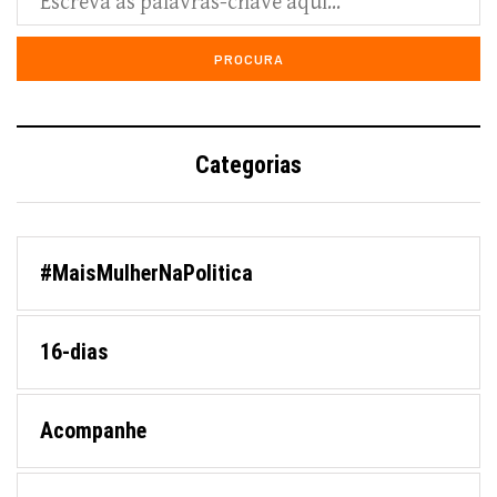
Categorias
#MaisMulherNaPolitica
16-dias
Acompanhe