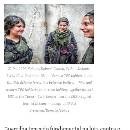
22 Dec 2014, Kobane, Kobanê Canton, Syria — Kobane,
Syria. 22nd December 2014 — Female YPG fighters in the
Kurdish defense forces talk between battles. — Men and
women YPG fighters can be seen fighting together against
ISIS on the Turkish-Syria border near the ISIS occupied
town of Kobane. — Image by © Gail
Orenstein/Demotix/Corbis
Guerrilha tem sido fundamental na luta contra o