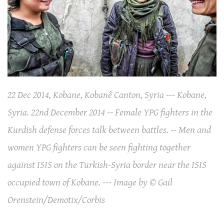
22 Dec 2014, Kobane, Kobanê Canton, Syria --- Kobane,
Syria. 22nd December 2014 -- Female YPG fighters in the
Kurdish defense forces talk between battles. -- Men and
women YPG fighters can be seen fighting together
against ISIS on the Turkish-Syria border near the ISIS
occupied town of Kobane. --- Image by © Gail
Orenstein/Demotix/Corbis