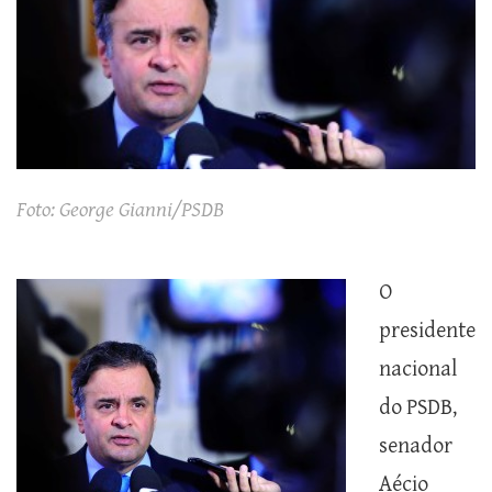
Foto: George Gianni/PSDB
O
presidente
nacional
do PSDB,
senador
Aécio