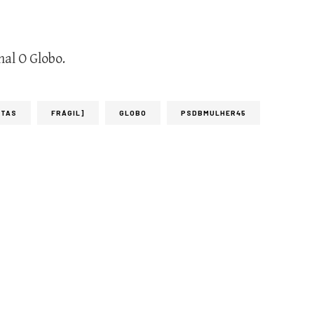
al O Globo.
STAS
FRÁGIL]
GLOBO
PSDBMULHER45