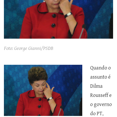
Foto: George Gianni/PSDB
Quando o
assunto é
Dilma
Rousseff e
o governo
do PT,