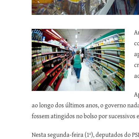
A
c
a
c
a
A
ao longo dos últimos anos, o governo nada
fossem atingidos no bolso por sucessivos 
Nesta segunda-feira (1º), deputados do P