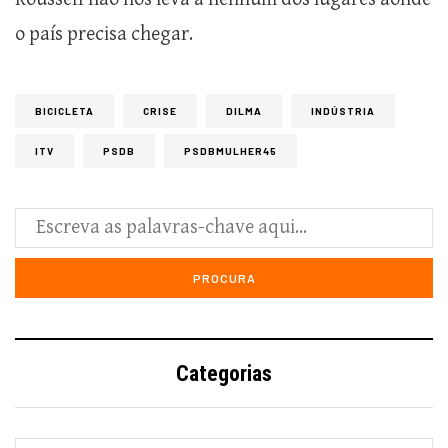
o país precisa chegar.
BICICLETA
CRISE
DILMA
INDÚSTRIA
ITV
PSDB
PSDBMULHER45
Categorias