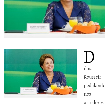
D
ilma
Rousseff
pedalando
nos
arredores