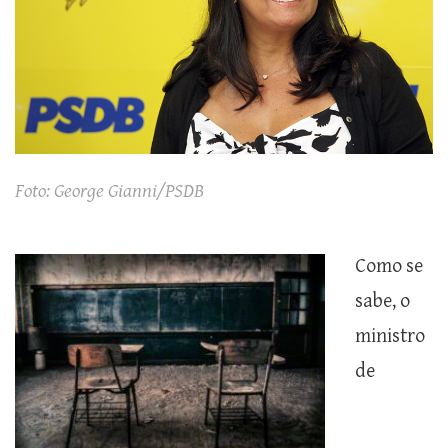
Foto: George Gianni/PSDB
Como se
sabe, o
ministro
de