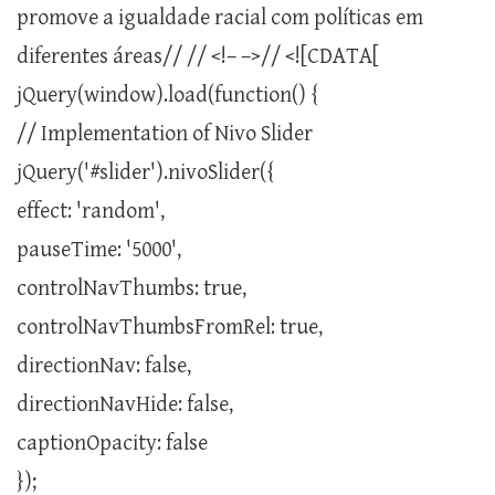
promove a igualdade racial com políticas em
diferentes áreas// // <!– –>// <![CDATA[
jQuery(window).load(function() {
// Implementation of Nivo Slider
jQuery('#slider').nivoSlider({
effect: 'random',
pauseTime: '5000',
controlNavThumbs: true,
controlNavThumbsFromRel: true,
directionNav: false,
directionNavHide: false,
captionOpacity: false
});