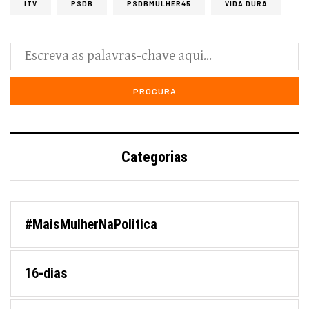
ITV
PSDB
PSDBMULHER45
VIDA DURA
Categorias
#MaisMulherNaPolitica
16-dias