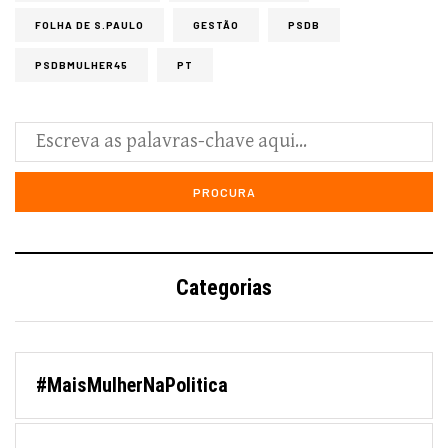
FOLHA DE S.PAULO
GESTÃO
PSDB
PSDBMULHER45
PT
Categorias
#MaisMulherNaPolitica