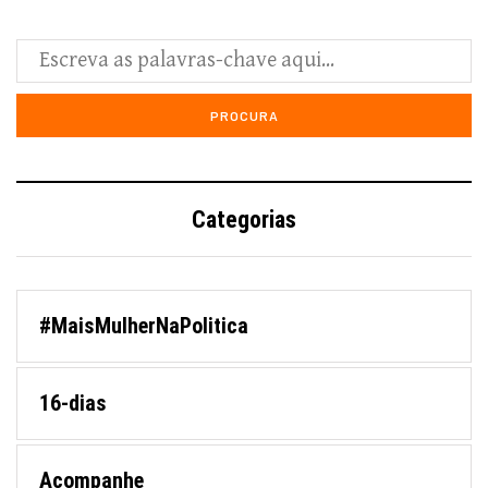
Categorias
#MaisMulherNaPolitica
16-dias
Acompanhe