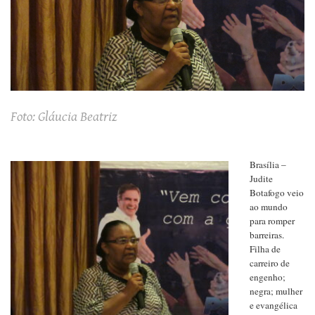
Foto: Gláucia Beatriz
Brasília –
Judite
Botafogo veio
ao mundo
para romper
barreiras.
Filha de
carreiro de
engenho;
negra; mulher
e evangélica