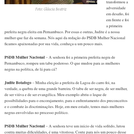
transformou a
adversidade
Foto: Gláucia Beatriz
em desafio, foi
em frente e foi
a primeira
prefeita negra eleita em Pernambuco. Por essas e outras, Judite é a nossa
mulher que faz da semana. Nós aqui da redação do PSDB Mulher Nacional
ficamos apaixonadas por sua vida, conheça-a um pouco mais.
PSDB Mulher Nacional
– A senhora foi a primeira prefeita negra de
Pernambuco, rompeu um tabu poderoso. O que mudou para as mulheres
negras na política, de lá para cá?
Judite Botafogo
– Minha eleição a prefeita de Lagoa do carro foi, na
verdade, a quebra de uma grande barreira. O tabu de ser negra, de ser mulher,
de ser viúva e de ser evangélica. Meu exemplo abriu o leque de
possibilidades para o encorajamento, para o enfrentamento dos preconceitos
e o combate às discriminações. Hoje, em meu estado, temos mais mulheres
negras envolvidas no processo político.
PSDB Mulher Nacional
– A senhora teve um início de vida sofrido, lutou
contra muitas dificuldades, é uma vitoriosa. Conte para nós um pouco desse