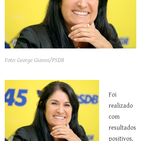
Foto: George Gianni/PSDB
Foi
realizado
com
resultados
positivos,