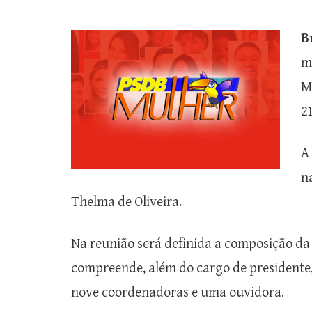
B
m
M
21
A
n
Thelma de Oliveira.
Na reunião será definida a composição d
compreende, além do cargo de presidente, t
nove coordenadoras e uma ouvidora.