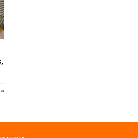
s,
har