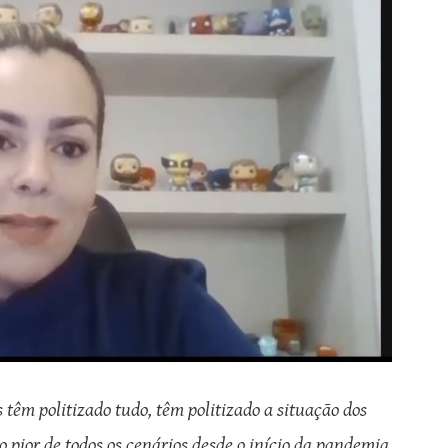
têm politizado tudo, têm politizado a situação dos
o pior de todos os cenários desde o início da pandemia,