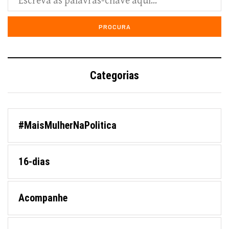
Categorias
#MaisMulherNaPolitica
16-dias
Acompanhe