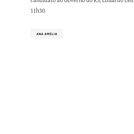
candidato ao Governo do RS, Eduardo Leite 
11h30.
ANA AMÉLIA