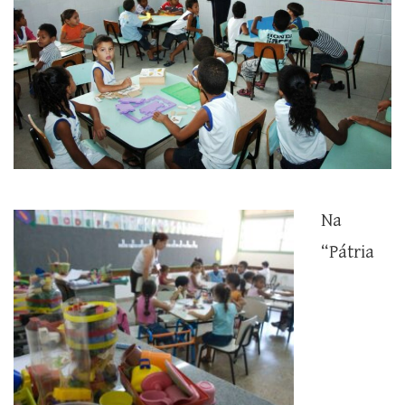
Na
“Pátria