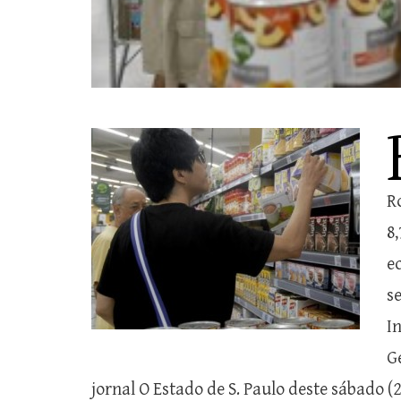
R
8
e
s
I
G
jornal O Estado de S. Paulo deste sábado (2