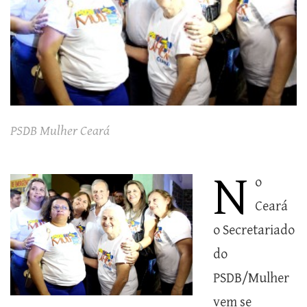
PSDB Mulher Ceará
N
o
Ceará
o Secretariado
do
PSDB/Mulher
vem se