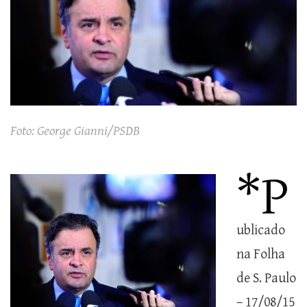
Foto: George Gianni/PSDB
*P
ublicado
na Folha
de S. Paulo
– 17/08/15