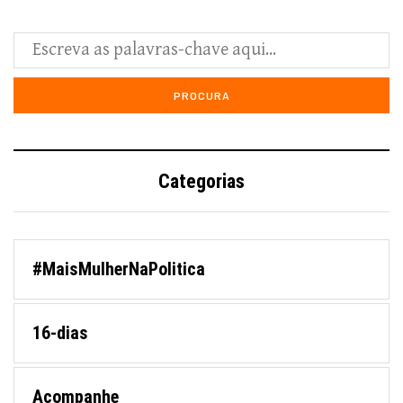
Categorias
#MaisMulherNaPolitica
16-dias
Acompanhe