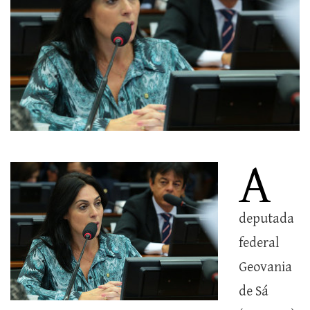
A
deputada
federal
Geovania
de Sá