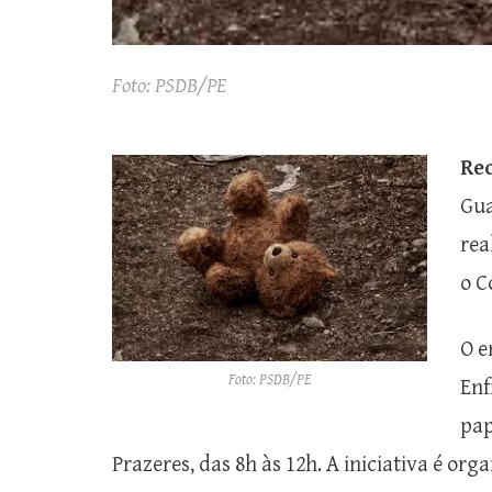
Foto: PSDB/PE
Rec
Gua
rea
o C
O e
Foto: PSDB/PE
Enf
pap
Prazeres, das 8h às 12h. A iniciativa é org