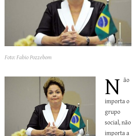
Foto: Fabio Pozzebom
N
ão
importa o
grupo
social, não
importa a