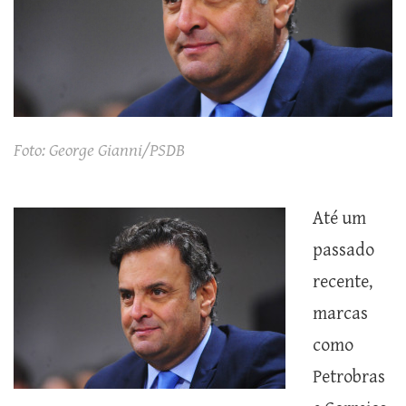
Foto: George Gianni/PSDB
Até um
passado
recente,
marcas
como
Petrobras