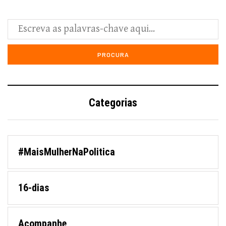
Categorias
#MaisMulherNaPolitica
16-dias
Acompanhe