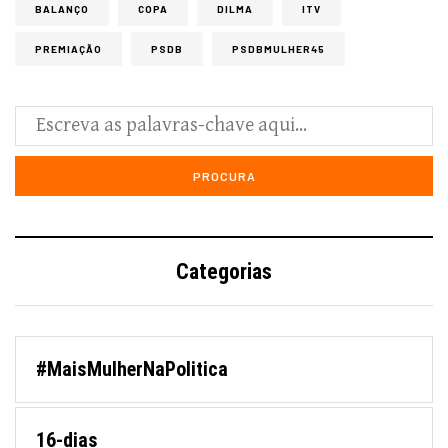
BALANÇO
COPA
DILMA
ITV
PREMIAÇÃO
PSDB
PSDBMULHER45
Categorias
#MaisMulherNaPolitica
16-dias