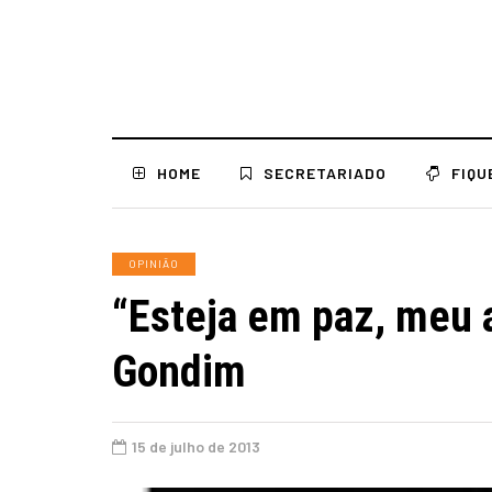
HOME
SECRETARIADO
FIQU
OPINIÃO
“Esteja em paz, meu a
Gondim
15 de julho de 2013