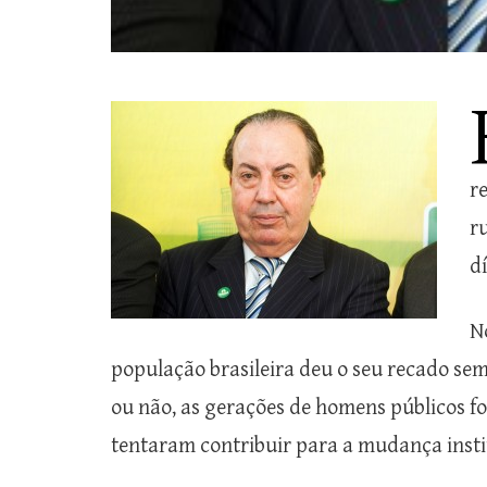
r
r
d
N
população brasileira deu o seu recado se
ou não, as gerações de homens públicos f
tentaram contribuir para a mudança insti