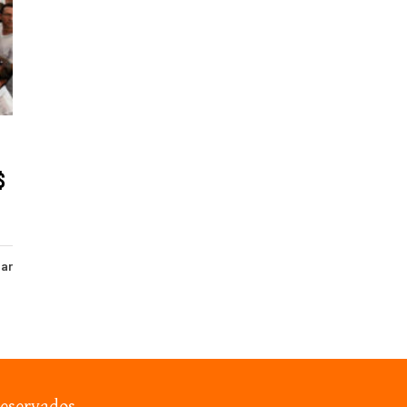
$
har