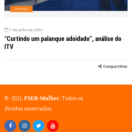
OPINIÃO
7 de julho de 2014
“Curtindo um palanque adoidado”, análise do
ITV
Compartilhar
© 2021.
PSDB-Mulher
. Todos os
direitos reservados.