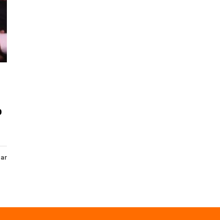
o
har