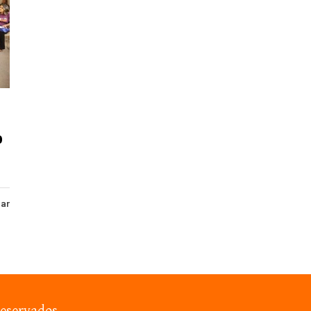
o
har