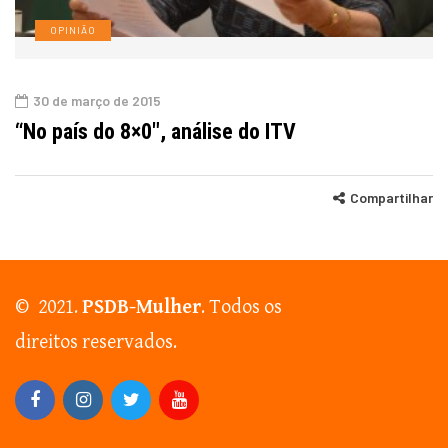
OPINIÃO
30 de março de 2015
“No país do 8×0″, análise do ITV
Compartilhar
© 2021.
PSDB-Mulher
. Todos os
direitos reservados.