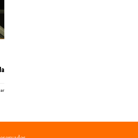
da
har