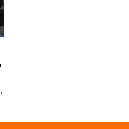
m
har